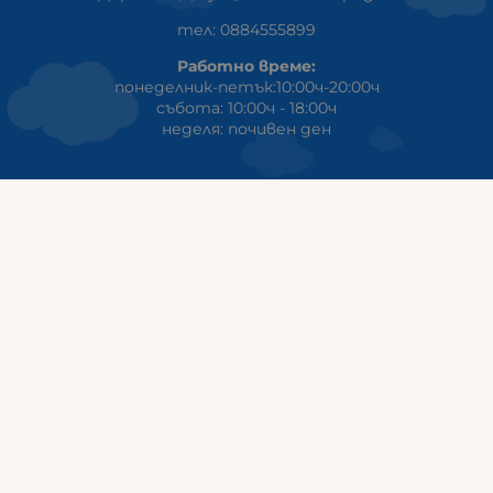
тел: 0884555899
Работно време:
понеделник-петък:10:00ч-20:00ч
събота: 10:00ч - 18:00ч
неделя: почивен ден
ГАЛИКС
гр.СТАРА ЗАГОРА ул. Индустриална 8
Онлайн магазин+Viber
:
0889555899
Клиенти на едро+Viber
:
0884942834
Сервиз+Viber
:
0879603293
Работно време:
понеделник - петък: 09:00ч -19:30ч
събота: 09:30ч - 18:00ч
неделя - почивен ден