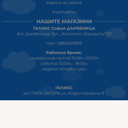
Карта на сайта
Контакти
НАШИТЕ МАГАЗИНИ
ГАЛИКС София ДЪРВЕНИЦА
ж.к. Дървеница, бул. „Климент Охридски“ 23
тел: 0884555899
Работно време:
понеделник-петък:10:00ч-20:00ч
събота: 10:00ч - 18:00ч
неделя: почивен ден
ГАЛИКС
гр.СТАРА ЗАГОРА ул. Индустриална 8
Онлайн магазин+Viber
:
0889555899
Клиенти на едро+Viber
:
0884942834