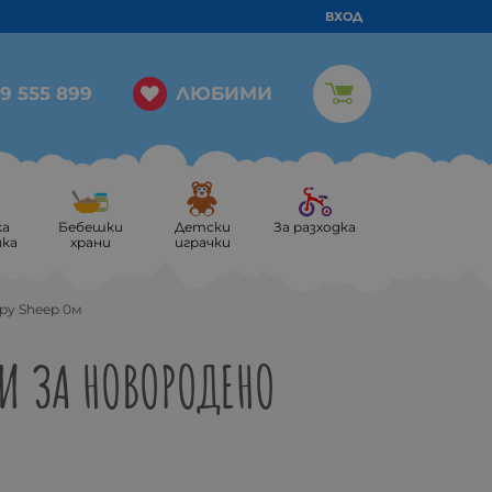
ВХОД
ЛЮБИМИ
9 555 899
ка
Бебешки
Детски
За разходка
ика
храни
играчки
py Sheep 0м
И ЗА НОВОРОДЕНО
М