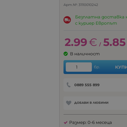
Арт.№:
31110010242
Безплатна доставка 
с куриер Европът
2.99
€
5.85
/
В наличност
бр.
КУП
0889 555 899
ДОБАВИ В ЛЮБИМИ
Размер: 0-6 месеца