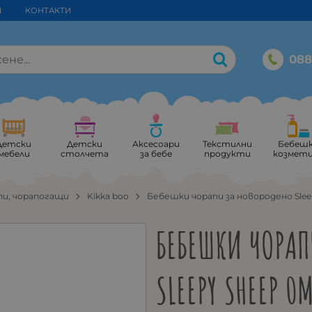
И
КОНТАКТИ
088
Детски
Детски
Аксесоари
Текстилни
Бебеш
мебели
столчета
за бебе
продукти
козмет
пи, чорапогащи
Kikka boo
Бебешки чорапи за новородено Slee
БЕБЕШКИ ЧОРАП
SLEEPY SHEEP 0