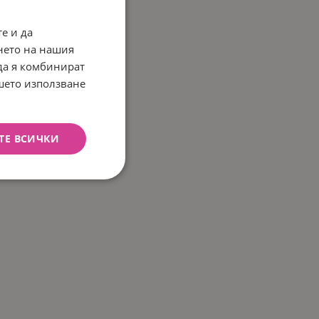
е и да
нето на нашия
 да я комбинират
ашето използване
ТЕ ВСИЧКИ