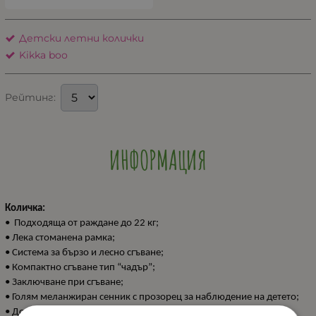
Детски летни колички
Kikka boo
Рейтинг:
ИНФОРМАЦИЯ
Количка:
• Подходяща от раждане до 22 кг;
• Лека стоманена рамка;
• Система за бързо и лесно сгъване;
• Компактно сгъване тип “чадър”;
• Заключване при сгъване;
• Голям меланжиран сенник с прозорец за наблюдение на детето;
• Допълнително удължение на сенника;