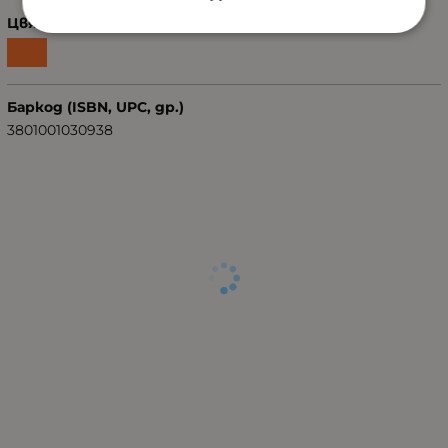
Цвят
Баркод (ISBN, UPC, др.)
3801001030938