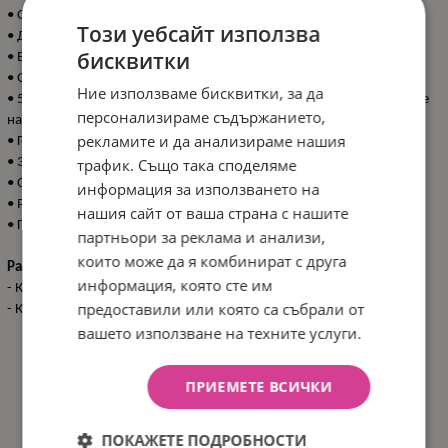
• Отстраняем сенник;
Този уебсайт използва
• Джоб на задната част на седалката;
бисквитки
• Вградени меки подложки на седалката;
• Отсраняем предпазен борд;
Ние използваме бисквитки, за да
• 5-точков предпазен колан с меки раменни подложки и покритие
персонализираме съдържанието,
на долната катарама;
рекламите и да анализираме нашия
• Голям кош за съхранение на багаж;
трафик. Също така споделяме
• 360 градуса въртене на предните колела;
• Спирачки на задните колела;
информация за използването на
• Регулируема подложка на крачетата в 3 позиции;
нашия сайт от ваша страна с нашите
• Гумена подложка на крачетата.
партньори за реклама и анализи,
които може да я комбинират с друга
Размери:
информация, която сте им
- Количка: 40x79x104 см / Сгъната:
40x20x55
см / 7.7 кг
предоставили или която са събрали от
- Кашон: 86x28x31 см / 16.6 кг / 2 бр/кашон
вашето използване на техните услуги.
ПРИЕМЕТЕ ВСИЧКИ
ХАРАКТЕРИСТИКИ
ПОКАЖЕТЕ ПОДРОБНОСТИ