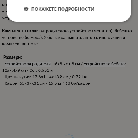
и арабски;
ПОКАЖЕТЕ ПОДРОБНОСТИ
• Едно родителско устройство може да се свърже с 4 бебешки
устройства.
Комплектът включва:
родителско устройство (монитор), бебешко
устройство (камера), 2 бр. захранващи адаптора, инструкция и
комплект винтове.
Размери:
-
Устройство за родителя
: 16x8.7x1.8 см /
Устройство за бебето
:
12x7.4x9 см / Сет: 0.551 кг
- Цветна кутия: 17.6x11.4x13.8 см / 0.791 кг
- Кашон: 55x37x31 см / 15.5 кг / 18 бр/кашон