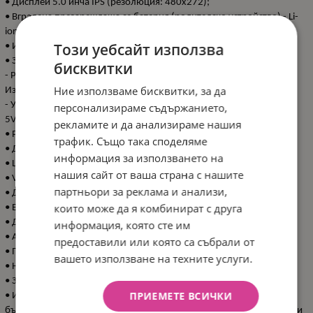
• Дисплей 5.0 инча IPS (резолюция: 480x272);
• Вградена презареждаща се батерия (родителско устройство) - Li-
ion 3.7V 4000mAh (14.8Wh);
Този уебсайт използва
• Издръжливост на батерията - до 20 часа;
• Захранване на адаптера:
бисквитки
- Родителско устройство (монитор): Вход: 100-240VAC 50/60Hz;
Ние използваме бисквитки, за да
Изход: 5V DC 1A;
- Устройство за бебе (камера): Вход: 100-240VAC 50/60Hz; Изход:
персонализираме съдържанието,
5V DC 1A;
рекламите и да анализираме нашия
• Резолюция на камерата – 720px;
трафик. Също така споделяме
• Двупосочно въртене на камерата (Pan-320° & Tilt-120°);
информация за използването на
• Цифрово приближаване на картината х 2 пъти;
нашия сайт от ваша страна с нашите
• VOX активиране;
партньори за реклама и анализи,
• Двустранна комуникация;
които може да я комбинират с друга
• ЕКО режим;
• Детектор за температура в бебешката стая;
информация, която сте им
• Аларма за температура, хранене и изтощена батерия;
предоставили или която са събрали от
• Приспивни песни - 8;
вашето използване на техните услуги.
• Нощно виждане;
• Звуков LED индикатор;
ПРИЕМЕТЕ ВСИЧКИ
• Интерфейс с икони и меню на 10 езика – английски, испански,
български, гръцки, италиански, немски, френски, холандски, руски