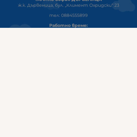
ж.к. Дървеница, бул. „Климент Охридски“ 23
тел: 0884555899
Работно време:
понеделник-петък:10:00ч-20:00ч
събота: 10:00ч - 18:00ч
неделя: почивен ден
ГАЛИКС
гр.СТАРА ЗАГОРА ул. Индустриална 8
Онлайн магазин+Viber
:
0889555899
Клиенти на едро+Viber
:
0884942834
Сервиз+Viber
:
0879603293
Работно време:
понеделник - петък: 09:00ч -19:30ч
събота: 09:30ч - 18:00ч