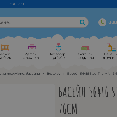
И
КОНТАКТИ
088
Детски
Детски
Аксесоари
Текстилни
Бебеш
мебели
столчета
за бебе
продукти
козмет
еми продукти, басейни
Bestway
Басейн 56416 Steel Pro MAX 3
БАСЕЙН 56416 S
76CM