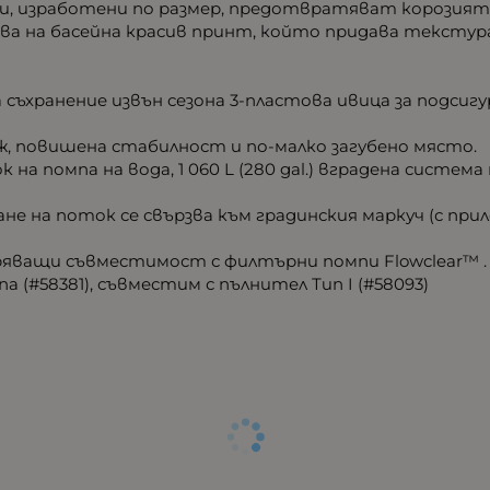
ри, изработени по размер, предотвратяват корозията 
рява на басейна красив принт, който придава тексту
а съхранение извън сезона 3-пластова ивица за подсиг
, повишена стабилност и по-малко загубено място.
ток на помпа на вода, 1 060 L (280 gal.) вградена систем
е на поток се свързва към градинския маркуч (с прил
ряващи съвместимост с филтърни помпи Flowclear™ .
 (#58381), съвместим с пълнител Тип I (#58093)