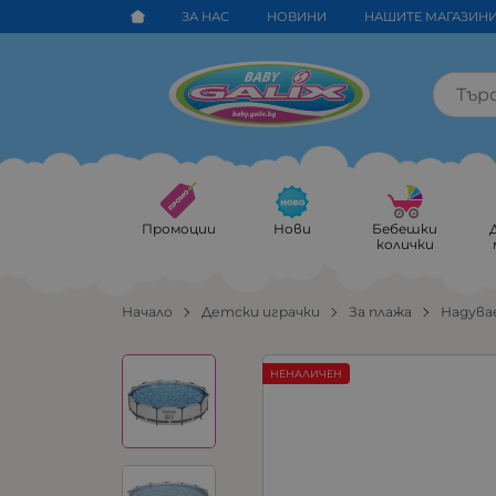
ЗА НАС
НОВИНИ
НАШИТЕ МАГАЗИН
Промоции
Нови
Бебешки
колички
Начало
Детски играчки
За плажа
Надува
НЕНАЛИЧЕН