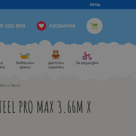
ВХОД
ЛЮБИМИ
9 555 899
ка
Бебешки
Детски
За разходка
ика
храни
играчки
.66m x 76cm
TEEL PRO MAX 3.66M X