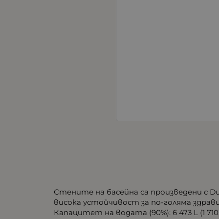
Стените на басейна са произведени с D
висока устойчивост за по-голяма здрави
Капацитет на водата (90%): 6 473 L (1 710 