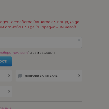
аден, оставете Вашата ел. поща, за да
им отново или да Ви предложим негов
 поверителност
“ и съм съгласен.
ОСТ!
НАПРАВИ ЗАПИТВАНЕ
сейни