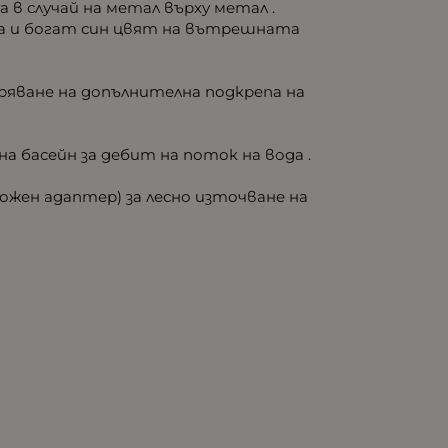
в случай на метал върху метал .
ра и богат син цвят на вътрешната
уряване на допълнителна подкрепа на
а на басейн за дебит на поток на вода .
ожен адаптер) за лесно източване на