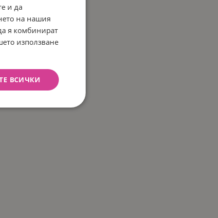
е и да
нето на нашия
 да я комбинират
ашето използване
ТЕ ВСИЧКИ