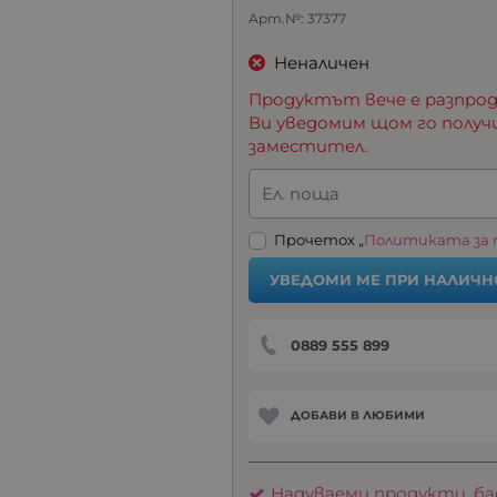
Арт.№:
37377
Неналичен
Продуктът вече е разпрод
Ви уведомим щом го получ
заместител.
Ел. поща
Прочетох „
Политиката за
УВЕДОМИ МЕ ПРИ НАЛИЧН
0889 555 899
ДОБАВИ В ЛЮБИМИ
Надуваеми продукти, ба