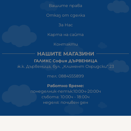
Вашите права
Отказ от сделка
За Нас
Карта на сайта
Контакти
НАШИТЕ МАГАЗИНИ
ГАЛИКС София ДЪРВЕНИЦА
ж.к. Дървеница, бул. „Климент Охридски“ 23
тел: 0884555899
Работно време:
понеделник-петък:10:00ч-20:00ч
събота: 10:00ч - 18:00ч
неделя: почивен ден
ГАЛИКС
гр.СТАРА ЗАГОРА ул. Индустриална 8