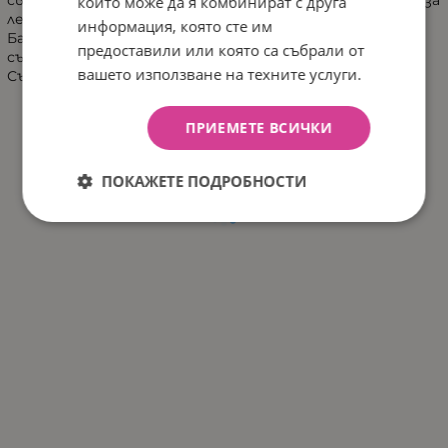
които може да я комбинират с друга
лесно източване на водата
информация, която сте им
Басейнът е оборудван с фитинги, осигуряващи
предоставили или която са събрали от
съвместимост с филтърни помпи Flowclear™
вашето използване на техните услуги.
Съдържание: Един басейн
ПРИЕМЕТЕ ВСИЧКИ
ПОКАЖЕТЕ ПОДРОБНОСТИ