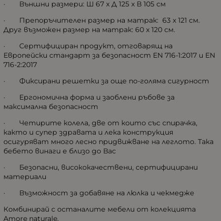
· Външни размери: Ш 67 х Д 125 х В 105 см
· Препоръчителен размер на матрак: 63 x 121 cм.
Друг възможен размер на матрак: 60 х 120 см.
· Сертифициран продукт, отговарящ на
Европейски стандарт за безопасност EN 716-1:2017 и EN
716-2:2017
· Фиксирани решетки за още по-голяма сигурност
· Ергономична форма и заоблени ръбове за
максимална безопасност
· Четирите колела, две от които със спирачка,
както и супер здравата и лека конструкция
осигуряват много лесно придвижване на леглото. Така
бебето винаги е близо до Вас
· Безопасни, висококачествени, сертифицирани
материали
· Възможност за добавяне на люлка и чекмедже
Комбинирай с останалите мебели от колекцията
Amore naturale.