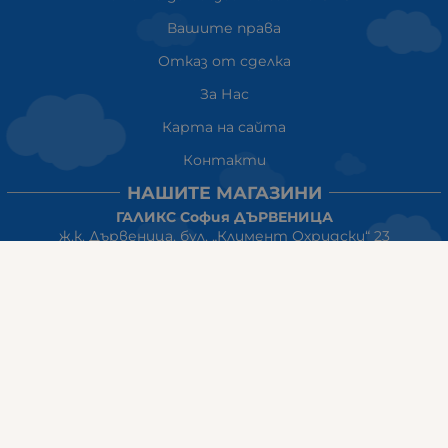
Вашите права
Отказ от сделка
За Нас
Карта на сайта
Контакти
НАШИТЕ МАГАЗИНИ
ГАЛИКС София ДЪРВЕНИЦА
ж.к. Дървеница, бул. „Климент Охридски“ 23
тел: 0884555899
Работно време:
понеделник-петък:10:00ч-20:00ч
събота: 10:00ч - 18:00ч
неделя: почивен ден
ГАЛИКС
гр.СТАРА ЗАГОРА ул. Индустриална 8