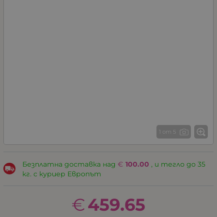
1 от 5
Безплатна доставка над
€
100.00
, и тегло до 35
кг. с куриер Европът
€
459.65