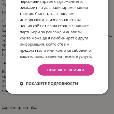
персонализираме съдържанието,
излизане от леглото.
рекламите и да анализираме нашия
NEXT 2 ME
трафик. Също така споделяме
информация за използването на
С допълнителния к-т Next 2 Me (закупува се отделно),
нашия сайт от ваша страна с нашите
лесно можете да преобразувате бебешкото легло в
кошара Next 2 Me. Избирате подходящо ниво на
партньори за реклама и анализи,
подматрачната рамка, фиксирате желаната решетка,
които може да я комбинират с друга
оставяте свободна другата страна (без решетка),
информация, която сте им
прикрепяте с допълнителния к-т Next 2 Me към
предоставили или която са събрали от
родителското легло и готово – вече спите заедно
Next 2 Me с вашето бебче.
вашето използване на техните услуги.
ТРАНСФОРМИРАНЕ В ДЕТСКО ЛЕГЛО
ПРИЕМЕТЕ ВСИЧКИ
Бебешко легло Bambino Casa Amore naturale лесно се
превръща в легло за малко дете до 4-5 годишна
възраст. Когато мъничето е достатъчно голямо,
ПОКАЖЕТЕ ПОДРОБНОСТИ
можете да премахване една от решетките, за да
може да се качва и слиза само от леглото
Характеристики: