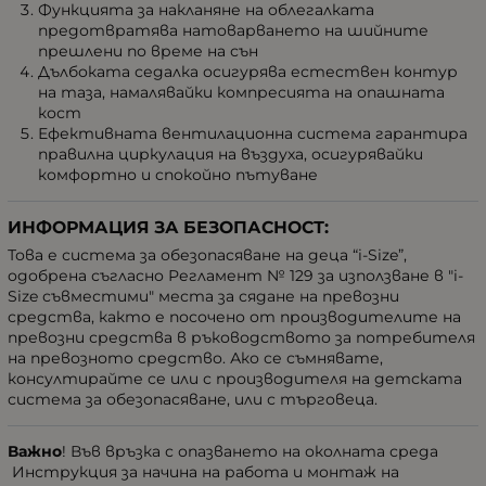
Функцията за накланяне на облегалката
предотвратява натоварването на шийните
прешлени по време на сън
Дълбоката седалка осигурява естествен контур
на таза, намалявайки компресията на опашната
кост
Ефективната вентилационна система гарантира
правилна циркулация на въздуха, осигурявайки
комфортно и спокойно пътуване
ИНФОРМАЦИЯ ЗА БЕЗОПАСНОСТ:
Това е система за обезопасяване на деца “i-Size”,
одобрена съгласно Регламент № 129 за използване в "i-
Size съвместими" места за сядане на превозни
средства, както е посочено от производителите на
превозни средства в ръководството за потребителя
на превозното средство. Ако се съмнявате,
консултирайте се или с производителя на детската
система за обезопасяване, или с търговеца.
Важно
! Във връзка с опазването на околната среда
Инструкция за начина на работа и монтаж на