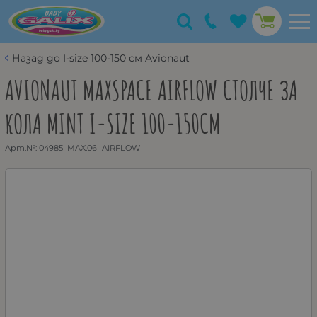
Назад до I-size 100-150 см Avionaut
AVIONAUT MAXSPACE AIRFLOW СТОЛЧЕ ЗА
КОЛА MINT I-SIZE 100-150СМ
Арт.№:
04985_MAX.06_AIRFLOW