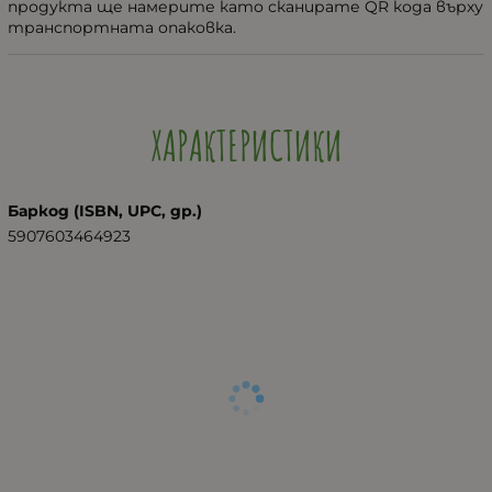
продукта ще намерите като сканирате QR кода върху
транспортната опаковка.
ХАРАКТЕРИСТИКИ
Баркод (ISBN, UPC, др.)
5907603464923