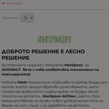
Avionaut
Рейтинг:
ИНФОРМАЦИЯ
ДОБРОТО РЕШЕНИЕ Е ЛЕСНО
РЕШЕНИЕ
Бустерната седалка с облегалка
MaxSpace
на
AVIONAUT вече с нова иновативна технология на
тапицерията!
Новата
Mesh
технология позволява по-добър въздушен
поток, което предотвратва изпотяването, като
помага на правилното циркулиране на въздух около
тялото на детето
. MaxSpace AirFlow ,
както своя
предшественик се грижи освен за безопасността по
време на път, също и за здравето на детето.