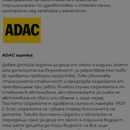
позиционирани по здравословен и спокоен начин,
централно над гръбнака и раменете.
ADAC оценка:
Добра детска седалка за деца от около 4 години, която
има допълнителна възможност за закрепване към Isofix
(в одобрени превозни средства). Това увеличава
страничната стабилност и предпазва седалката от
преобръщане при завой. В някои случаи седалката е по-
стабилна в автомобила, ако облегалката за глава на
автомобила се свали или обърне с лице назад.
Тъй като седалката е одобрена съгласно наредба R129
(i-Size), седалката се избира според височината на
детето. Такива бустерни седалки с облегалка са
подходящи само за деца от около 4-годишна възраст,
тъй като децата до тази възраст са все още