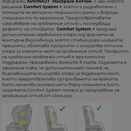
Избирайки
AVIONAUT
MaxSpace AirFlow
с най-новото
решение
Comfort System +
, което е разработено с
помощта на актуални медицински данни и водещи
специалисти по ергономия. Предотвратявате
изкривяване на гръбначния стълб и последващи
дефекти на стойката.
Comfort System +
предлага
допълнителна цервикална опора под формата на
контурна възглавница, която стабилизира шийните
прешлени, облекчава мускулите и осигурява отлична
опора за горната част на гръбначния стълб. Профилът
на лумбалния гръбначен стълб е ергономично
поддържан, премахвайки болките в гърба. Седалката е
оформена така, че допълнителният пълнеж на
възглавницата осигурява опора за бедрената кост,
което предотвратява изтръпването на краката.
Като намалява компресията върху опашната кост,
седалката Comfort System помага за предпазване на
гръбначния стълб от сколиоза.