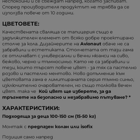
неспокойни и се свеждат напред, когато заспиват.
Според производителя продуктът не трябва да се
използва повече от 10 години.
ЦВЕТОВЕТЕ:
Качествената сваляща се тапицерия също е
задължителен елемент от всяко добре проектирано
столче за кола. Дизайнерите на
Avionaut
обаче не са
забравили и естетиката. Столчетата от тази гама
се отличават с универсални и вечни нюанси на сиво,
бежово, черно и тъмносиньо. Като не са забравили и
тези, които търсят повече цвят - за тях са пастелно
розово и пастелно ментово. Ново допълнение към
цветовата гама е лимитираната серия тъмно синьо,
изключително очарователен, но също толкова вечен
цвят. така че
Кой цвят ще изберете, за да
тръгнете на безопасно и незабравимо пътуване? *
ХАРАКТЕРИСТИКИ:
Подходяща за деца 100-150 см (15-50 кг)
Монтаж с
предпазен колан или isofix
Позиция само напред