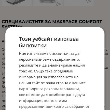
СПЕЦИАЛИСТИТЕ ЗА MAXSPACE COMFORT
SYSTEM+
Този уебсайт използва
Aktion Gesunder Rücken (AGR)
бисквитки
Организацията се състои от 150 000 физиотерапевти
Ние използваме бисквитки, за да
и лекари, които се занимават с проблеми на гръбначния
стълб. Дейностите на AGR се ръководят от
персонализираме съдържанието,
безопасността, комфорта и ергономичността на
рекламите и да анализираме нашия
седящата позиция, включително в столчетата за кола
трафик. Също така споделяме
за деца. В допълнение, AGR също се занимава с
информация за използването на
достъпността и лекотата на монтиране и
демонтиране на столчета за кола, с въздействие
нашия сайт от ваша страна с нашите
върху здравето на гърба, в този случай, на
партньори за реклама и анализи,
родителите.
които може да я комбинират с друга
Продуктите, маркирани с AGR, са предназначени за
информация, която сте им
подпомагане на гръбначния стълб и двигателните
органи. Положителна AGR оценка се дава на продукти,
предоставили или която са събрали от