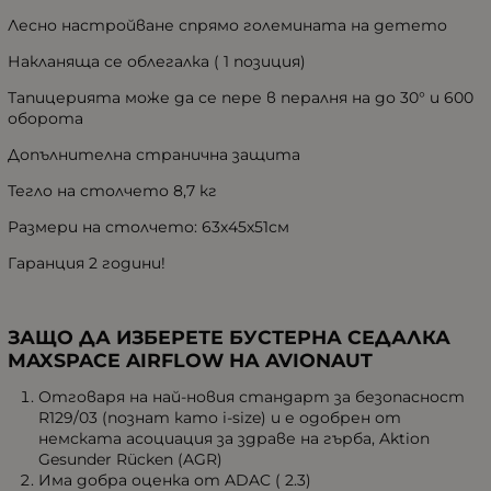
Лесно настройване спрямо големината на детето
Накланяща се облегалка ( 1 позиция)
Тапицерията може да се пере в пералня на до 30° и 600
оборота
Допълнителна странична защита
Тегло на столчето 8,7 кг
Размери на столчето: 63х45х51см
Гаранция 2 години!
ЗАЩО ДА ИЗБЕРЕТЕ БУСТЕРНА СЕДАЛКА
MAXSPACE
AIRFLOW
НА AVIONAUT
Отговаря на най-новия стандарт за безопасност
R129/03 (познат като i-size) и е одобрен от
немската асоциация за здраве на гърба, Aktion
Gesunder Rücken (AGR)
Има добра оценка от ADAC ( 2.3)