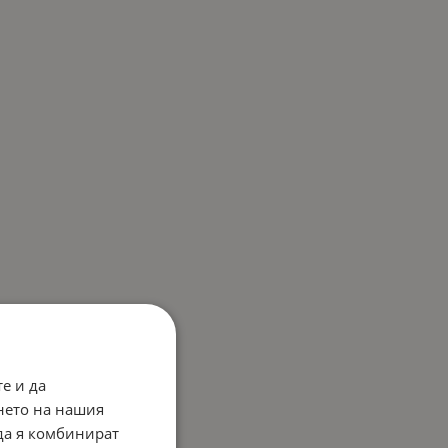
е и да
нето на нашия
 да я комбинират