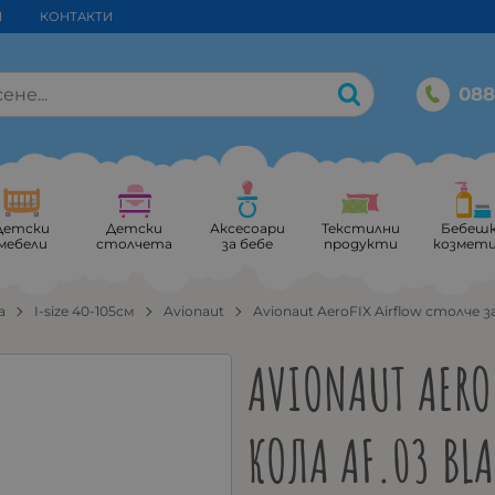
И
КОНТАКТИ
088
Детски
Детски
Аксесоари
Текстилни
Бебеш
мебели
столчета
за бебе
продукти
козмет
а
I-size 40-105см
Avionaut
Avionaut AeroFIX Airflow столче 
AVIONAUT AERO
КОЛА AF.03 BL