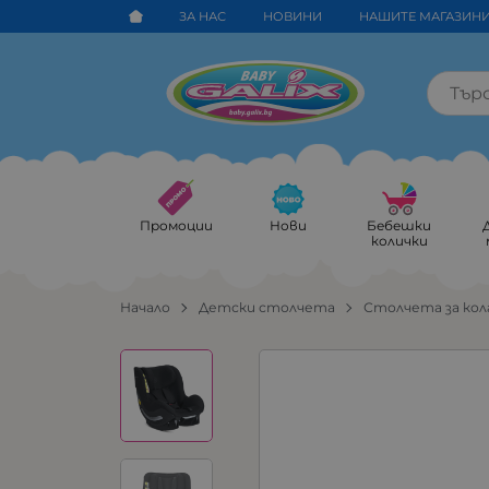
ЗА НАС
НОВИНИ
НАШИТЕ МАГАЗИН
Промоции
Нови
Бебешки
колички
Начало
Детски столчета
Столчета за кол