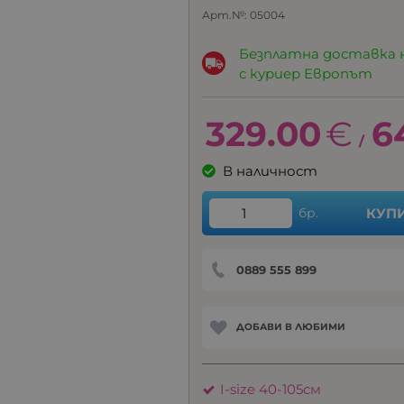
Арт.№:
05004
Безплатна доставка 
с куриер Европът
329.00
€
6
/
В наличност
бр.
КУП
0889 555 899
ДОБАВИ В ЛЮБИМИ
I-size 40-105см