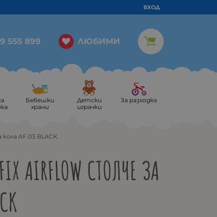
ВХОД
ЛЮБИМИ
9 555 899
ка
Бебешки
Детски
За разходка
ика
храни
играчки
за кола AF.03 BLACK
FIX AIRFLOW СТОЛЧЕ ЗА
ACK