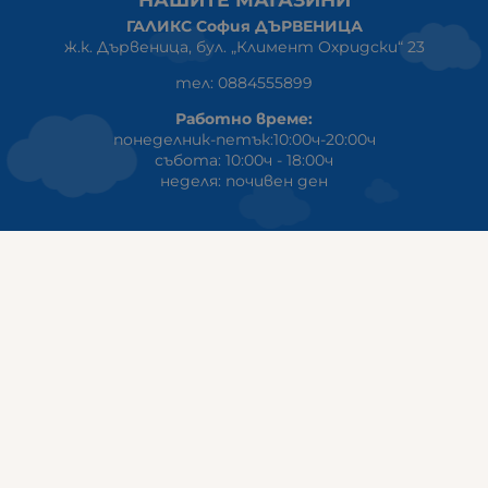
ГАЛИКС София ДЪРВЕНИЦА
ж.к. Дървеница, бул. „Климент Охридски“ 23
тел: 0884555899
Работно време:
понеделник-петък:10:00ч-20:00ч
събота: 10:00ч - 18:00ч
неделя: почивен ден
ГАЛИКС
гр.СТАРА ЗАГОРА ул. Индустриална 8
Онлайн магазин+Viber
:
0889555899
Клиенти на едро+Viber
:
0884942834
Сервиз+Viber
:
0879603293
Работно време:
понеделник - петък: 09:00ч -19:30ч