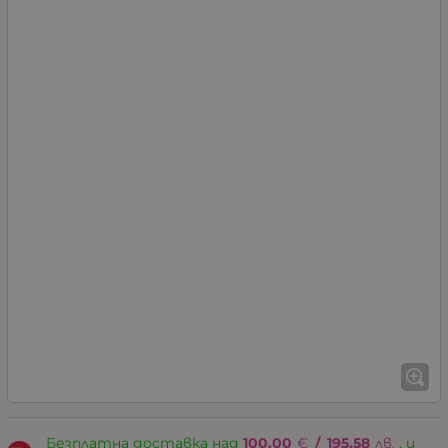
Безплатна доставка над
100.00
€
/
195.58
лв.
, и