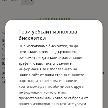
Рейтинг:
ИНФОРМАЦИЯ
Този уебсайт използва
Avent-Силиконови протектори за зърна 2бр-стандартни
бисквитки
Протектори за зърна - стандартни
Изработени са от ултра фин, мек силикон, без миризма и
Ние използваме бисквитки, за да
вкус. Предпазват възпалените или разранени зърна по
персонализираме съдържанието,
време на кърмене. Формата, наподобяваща пеперуда,
рекламите и да анализираме нашия
позволява на Вашето бебе повече контакт с гърдата.
трафик. Също така споделяме
Бебето все още може да усеща допира и миризмата на
кожата Ви и продължава да стимулира притока на кърма,
информация за използването на
докато суче. След заздравяването на зърната, връщането
нашия сайт от ваша страна с нашите
към сучене от гърдата е лесно.
партньори за реклама и анализи,
Съдържа: 2 Протектора
които може да я комбинират с друга
информация, която сте им
предоставили или която са събрали от
вашето използване на техните услуги.