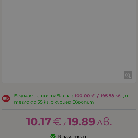
Безплатна доставка над
100.00
€
/
195.58
лв.
, и
тегло до 35 кг. с куриер Европът
10.17
€
19.89
лв.
/
В наличност