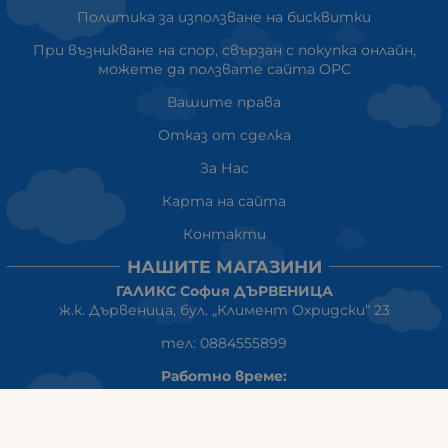
Политика за използване на бисквитки
При възникване на спор, свързан с покупка онлайн,
можете да ползвате сайта ОРС
Вашите права
Отказ от сделка
За Нас
Карта на сайта
Контакти
НАШИТЕ МАГАЗИНИ
ГАЛИКС София ДЪРВЕНИЦА
ж.к. Дървеница, бул. „Климент Охридски“ 23
тел: 0884555899
Работно време:
понеделник-петък:10:00ч-20:00ч
събота: 10:00ч - 18:00ч
неделя: почивен ден