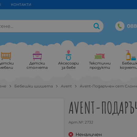
И
КОНТАКТИ
088
Детски
Детски
Аксесоари
Текстилни
Бебеш
мебели
столчета
за бебе
продукти
козмет
ене
Бебешки шишета
Avent
Avent-Подаръчен сет Слон
AVENT-ПОДАРЪЧ
Арт.№:
2732
Неналичен