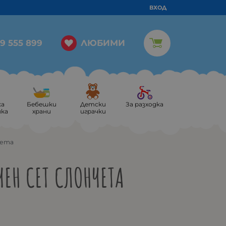
ВХОД
ЛЮБИМИ
9 555 899
ка
Бебешки
Детски
За разходка
ика
храни
играчки
чета
ЕН СЕТ СЛОНЧЕТА