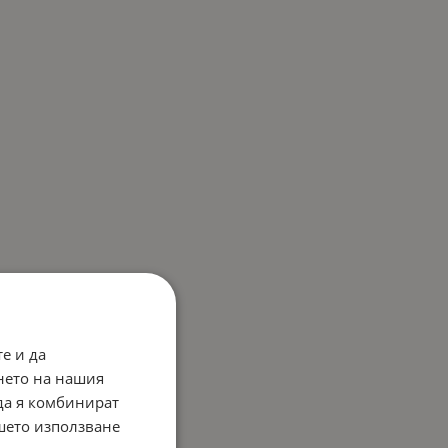
е и да
нето на нашия
 да я комбинират
ашето използване