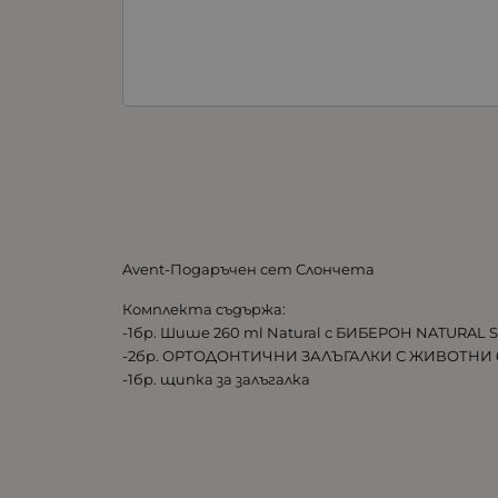
Avent-Подаръчен сет Слончета
Комплекта съдържа:
-1бр. Шише 260 ml Natural с БИБЕРОН NATURAL S
-2бр. ОРТОДОНТИЧНИ ЗАЛЪГАЛКИ С ЖИВОТНИ 6-
-1бр. щипка за залъгалка