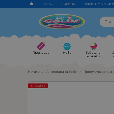
ЗА НАС
НОВИНИ
НАШИТЕ МАГАЗИН
Промоции
Нови
Бебешки
колички
Начало
Аксесоари за бебе
Продукти за хран
НЕНАЛИЧЕН