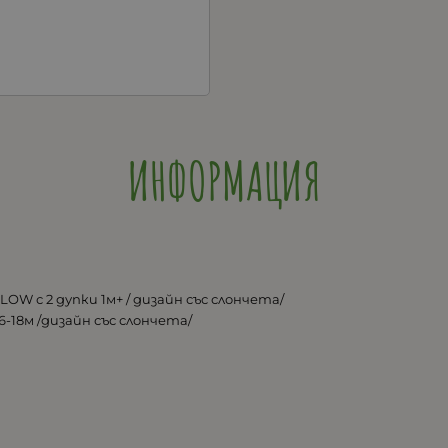
ИНФОРМАЦИЯ
LOW с 2 дупки 1м+ / дизайн със слончета/
18м /дизайн със слончета/