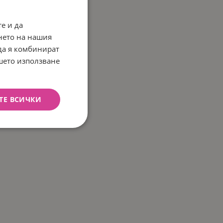
е и да
нето на нашия
 да я комбинират
ашето използване
ТЕ ВСИЧКИ