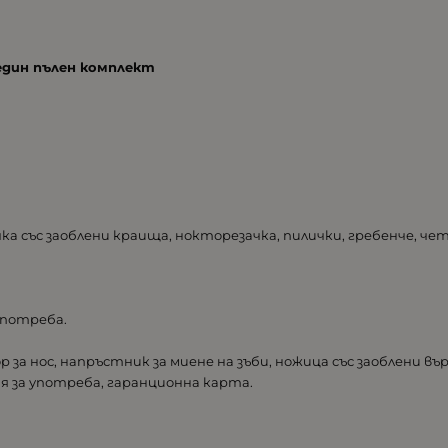
един пълен комплект
а със заоблени краища, нокторезачка, пилички, гребенче, чет
употреба.
за нос, напръстник за миене на зъби, ножица със заоблени върх
ия за употреба, гаранционна карта.