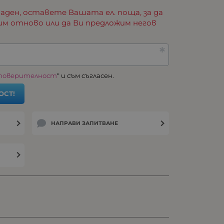
аден, оставете Вашата ел. поща, за да
им отново или да Ви предложим негов
 поверителност
“ и съм съгласен.
ОСТ!
НАПРАВИ ЗАПИТВАНЕ