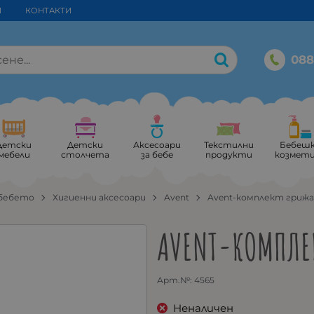
И
КОНТАКТИ
088
Детски
Детски
Аксесоари
Текстилни
Бебеш
мебели
столчета
за бебе
продукти
козмет
 бебето
Хигиенни аксесоари
Avent
Avent-комплект грижа
AVENT-КОМПЛЕК
Арт.№:
4565
Неналичен