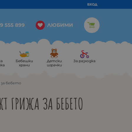
ВХОД
ЛЮБИМИ
9 555 899
ка
Бебешки
Детски
За разходка
ика
храни
играчки
 за бебето
Т ГРИЖА ЗА БЕБЕТО