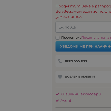
Продуктът вече е разпрод
Ви уведомим щом го получ
заместител.
Ел. поща
Прочетох „
Политиката за
УВЕДОМИ МЕ ПРИ НАЛИЧН
0889 555 899
ДОБАВИ В ЛЮБИМИ
Хигиенни аксесоари
Avent