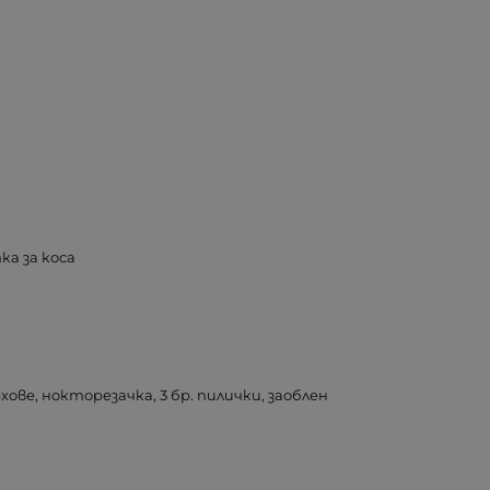
ка за коса
ове, нокторезачка, 3 бр. пилички, заоблен