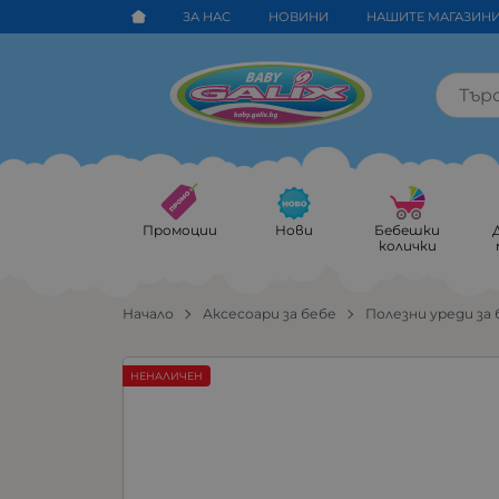
ЗА НАС
НОВИНИ
НАШИТЕ МАГАЗИН
Промоции
Нови
Бебешки
колички
Начало
Аксесоари за бебе
Полезни уреди за
НЕНАЛИЧЕН