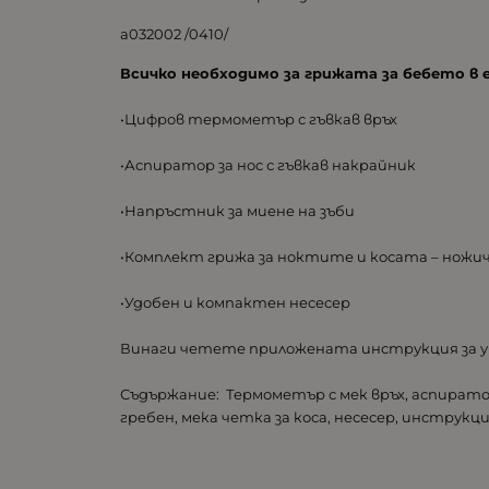
а032002 /0410/
Всичко необходимо за грижата за бебето в 
•Цифров термометър с гъвкав връх
•Аспиратор за нос с гъвкав накрайник
•Напръстник за миене на зъби
•Комплект грижа за ноктите и косата – ножичк
•Удобен и компактен несесер
Винаги четете приложената инструкция за 
Съдържание: Термометър с мек връх, аспиратор 
гребен, мека четка за коса, несесер, инструкц