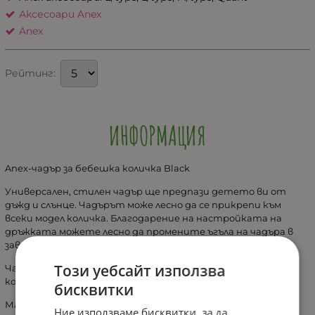
Аксесоари Anex
Anex
Рейтинг:
ИНФОРМАЦИЯ
Anex-чадър за бебешка количка Black
Универсален, стилен чадър ще предпази детето ви от
дъжд и слънце. Чадърът може лесно да се прикрепи към
всеки модел количка. Благодарение на настройката на
дръжката можете лесно да промените ъгъла на чадъра в
зависимост от посоката на слънцето и вятъра.
Този уебсайт използва
Чадърът е направен от траен, водоустойчив материал,
който е UV защита.
бисквитки
Материал на дръжката: пластмаса, метал
Ние използваме бисквитки, за да