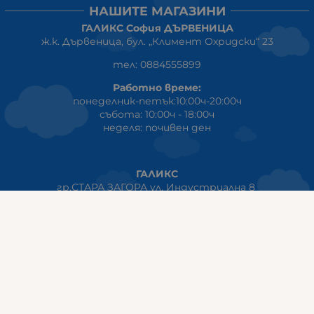
НАШИТЕ МАГАЗИНИ
ГАЛИКС София ДЪРВЕНИЦА
ж.к. Дървеница, бул. „Климент Охридски“ 23
тел: 0884555899
Работно време:
понеделник-петък:10:00ч-20:00ч
събота: 10:00ч - 18:00ч
неделя: почивен ден
ГАЛИКС
гр.СТАРА ЗАГОРА ул. Индустриална 8
Онлайн магазин+Viber
:
0889555899
Клиенти на едро+Viber
:
0884942834
Сервиз+Viber
:
0879603293
Работно време: