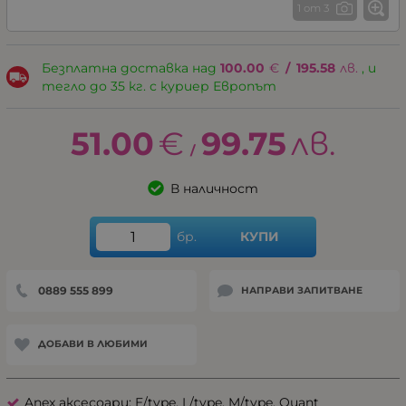
1 от 3
Безплатна доставка над
100.00
€
/
195.58
лв.
, и
тегло до 35 кг. с куриер Европът
51.00
€
99.75
лв.
/
В наличност
бр.
КУПИ
0889 555 899
НАПРАВИ ЗАПИТВАНЕ
ДОБАВИ В ЛЮБИМИ
Anex аксесоари: E/type, L/type, M/type, Quant