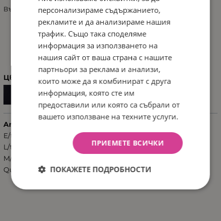
персонализираме съдържанието,
Външен материал: 100% полиестер (водоустойчив)
рекламите и да анализираме нашия
трафик. Също така споделяме
ХАРАКТЕРИСТИКИ
информация за използването на
нашия сайт от ваша страна с нашите
партньори за реклама и анализи,
Цвят
които може да я комбинират с друга
информация, която сте им
предоставили или която са събрали от
вашето използване на техните услуги.
Anex аксесоари
E/type
ПРИЕМЕТЕ ВСИЧКИ
L/type
M/type
ПОКАЖЕТЕ ПОДРОБНОСТИ
Quant