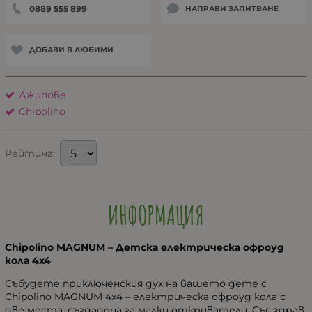
0889 555 899
НАПРАВИ ЗАПИТВАНЕ
ДОБАВИ В ЛЮБИМИ
Джипове
Chipolino
Рейтинг:
ИНФОРМАЦИЯ
Chipolino MAGNUM – Детска електрическа офроуд
кола 4x4
Събудете приключенския дух на вашето дете с
Chipolino MAGNUM 4x4 – електрическа офроуд кола с
две места, създадена за малки откриватели. Със здрав