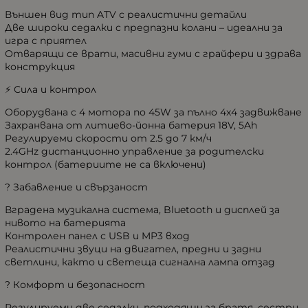
Външен вид тип ATV с реалистични детайли
Две широки седалки с предпазни колани – идеални за
игра с приятел
Отварящи се врати, масивни гуми с грайфери и здрава
конструкция
⚡ Сила и контрол
Оборудвана с 4 мотора по 45W за пълно 4x4 задвижване
Захранвана от литиево-йонна батерия 18V, 5Ah
Регулируеми скорости от 2.5 до 7 км/ч
2.4GHz дистанционно управление за родителски
контрол (батериите не са включени)
? Забавление и свързаност
Вградена музикална система, Bluetooth и дисплей за
нивото на батерията
Контролен панел с USB и MP3 вход
Реалистични звуци на двигател, предни и задни
светлини, както и светеща сигнална лампа отзад
? Комфорт и безопасност
Регулируеми две седалки, подходящи за братя, сестри