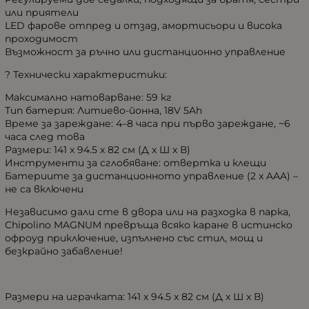
или приятели
LED фарове отпред и отзад, амортисьори и висока
проходимост
Възможност за ръчно или дистанционно управление
? Технически характеристики:
Максимално натоварване: 59 кг
Тип батерия: Литиево-йонна, 18V 5Ah
Време за зареждане: 4–8 часа при първо зареждане, ~6
часа след това
Размери: 141 x 94.5 x 82 см (Д x Ш x В)
Инструменти за сглобяване: отвертка и клещи
Батериите за дистанционното управление (2 x AAA) –
не са включени
Независимо дали сте в двора или на разходка в парка,
Chipolino MAGNUM превръща всяко каране в истинско
офроуд приключение, изпълнено със стил, мощ и
безкрайно забавление!
Размери на играчката: 141 x 94.5 x 82 см (Д x Ш x В)