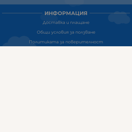
ИНФОРМАЦИЯ
Доставка и плащане
Общи условия за ползване
Политиката за поверителност
Политика за използване на бисквитки
При възникване на спор, свързан с покупка онлайн,
можете да ползвате сайта ОРС
Вашите права
Отказ от сделка
За Нас
Карта на сайта
Контакти
НАШИТЕ МАГАЗИНИ