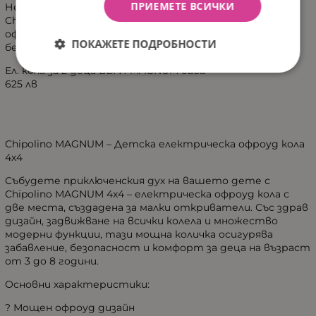
ПРИЕМЕТЕ ВСИЧКИ
Независимо дали сте в двора или на разходка в парка,
Chipolino MAGNUM превръща всяко каране в истинско
офроуд приключение, изпълнено със стил, мощ и
ПОКАЖЕТЕ ПОДРОБНОСТИ
безкрайно забавление!
Ел. кола за 2 деца БЪГИ MAGNUM сива
625 лв
Chipolino MAGNUM – Детска електрическа офроуд кола
4x4
Събудете приключенския дух на вашето дете с
Chipolino MAGNUM 4x4 – електрическа офроуд кола с
две места, създадена за малки откриватели. Със здрав
дизайн, задвижване на всички колела и множество
модерни функции, тази мощна количка осигурява
забавление, безопасност и комфорт за деца на възраст
от 3 до 8 години.
Основни характеристики:
? Мощен офроуд дизайн