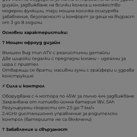
дизайн, задвижване на всички колела и множество
модерни функции, тази мощна количка осигурява
забавление, безопасност и комфорт за деца на възраст
от 3 до 8 години.
Основни характеристики:
? Мощен офроуд дизайн
Външен вид тип ATV с реалистични детайли
Две широки седалки с предпазни колани – идеални за
игра с приятел
Отварящи се врати, масивни гуми с грайфери и здрава
конструкция
⚡ Сила и контрол
Оборудвана с 4 мотора по 45W за пълно 4x4 задвижване
Захранвана от литиево-йонна батерия 18V, 5Ah
Регулируеми скорости от 2.5 до 7 км/ч
2.4GHz дистанционно управление за родителски
контрол (батериите не са включени)
? Забавление и свързаност