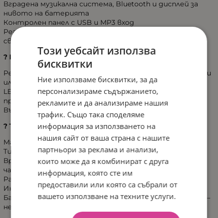
Вградена музикална система, Bluetooth и дисплей за
нивото на батерията
Контролен панел с USB и MP3 вход
Реалистични звуци на двигател, предни и задни
светлини, както и светеща сигнална лампа отзад
Този уебсайт използва
? Комфорт и безопасност
бисквитки
Регулируеми две седалки, подходящи за братя, сестри
Ние използваме бисквитки, за да
или приятели
персонализираме съдържанието,
LED фарове отпред и отзад, амортисьори и висока
проходимост
рекламите и да анализираме нашия
Възможност за ръчно или дистанционно управление
трафик. Също така споделяме
информация за използването на
? Технически характеристики:
нашия сайт от ваша страна с нашите
Максимално натоварване: 59 кг
партньори за реклама и анализи,
Тип батерия: Литиево-йонна, 18V 5Ah
които може да я комбинират с друга
Време за зареждане: 4–8 часа при първо зареждане, ~6
часа след това
информация, която сте им
Размери: 141 x 94.5 x 82 см (Д x Ш x В)
предоставили или която са събрали от
Инструменти за сглобяване: отвертка и клещи
вашето използване на техните услуги.
Батериите за дистанционното управление (2 x AAA) –
не са включени