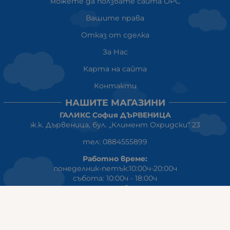
можете да ползвате сайта ОРС
Вашите права
Отказ от сделка
За Нас
Карта на сайта
Контакти
НАШИТЕ МАГАЗИНИ
ГАЛИКС София ДЪРВЕНИЦА
ж.к. Дървеница, бул. „Климент Охридски“ 23
тел: 0884555899
Работно време:
понеделник-петък:10:00ч-20:00ч
събота: 10:00ч - 18:00ч
неделя: почивен ден
ГАЛИКС