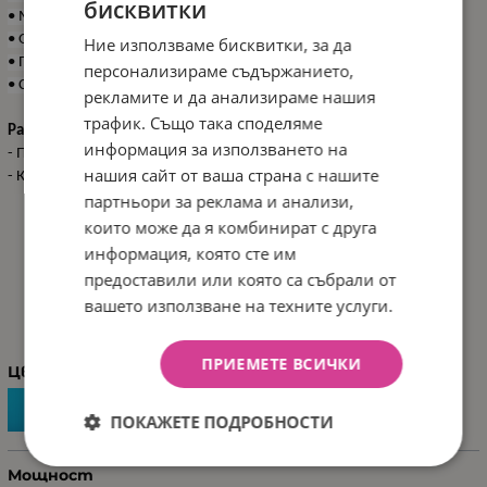
бисквитки
• Музика, светлини, дисплей за мощността;
• Отварящи се врати;
Ние използваме бисквитки, за да
• Предни и задни светлини;
персонализираме съдържанието,
• Седалката може да се регулира отпред.
рекламите и да анализираме нашия
трафик. Също така споделяме
Размери:
информация за използването на
- Продукт: 120x71.6x49.5 см / 19 кг
нашия сайт от ваша страна с нашите
- Кашон: 122x62x36 см / 21 кг / 1 бр/кашон
партньори за реклама и анализи,
които може да я комбинират с друга
информация, която сте им
предоставили или която са събрали от
ХАРАКТЕРИСТИКИ
вашето използване на техните услуги.
ПРИЕМЕТЕ ВСИЧКИ
Цвят
ПОКАЖЕТЕ ПОДРОБНОСТИ
Мощност