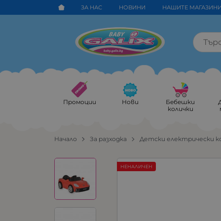
ЗА НАС
НОВИНИ
НАШИТЕ МАГАЗИН
Промоции
Нови
Бебешки
колички
Начало
За разходка
Детски електрически к
НЕНАЛИЧЕН