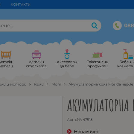
И
КОНТАКТИ
088
Детски
Детски
Аксесоари
Текстилни
Бебеш
мебели
столчета
за бебе
продукти
козмет
оли и мотори
Коли
Moni
Акумулаторна кола Florida черве
АКУМУЛАТОРНА 
Арт.№:
47918
Неналичен