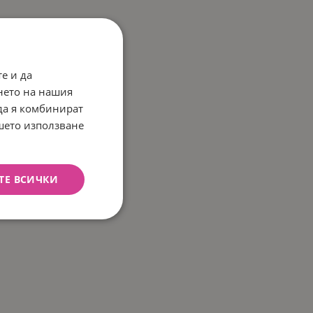
е и да
нето на нашия
 да я комбинират
ашето използване
ТЕ ВСИЧКИ