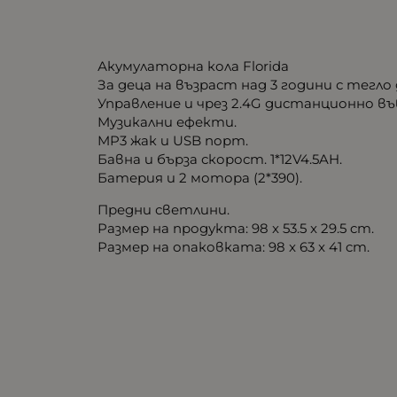
Акумулаторна кола Florida
За деца на възраст над 3 години с тегло д
Управление и чрез 2.4G дистанционно въ
Mузикални ефекти.
MP3 жак и USB порт.
Бавна и бърза скорост. 1*12V4.5AH.
Батерия и 2 мотора (2*390).
Предни светлини.
Размер на продукта: 98 x 53.5 x 29.5 cm.
Размер на опаковката: 98 x 63 x 41 cm.