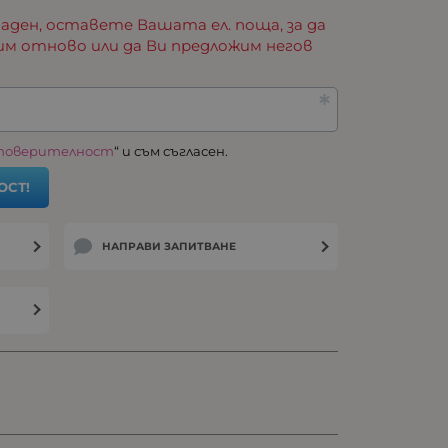
аден, оставете Вашата ел. поща, за да
им отново или да Ви предложим негов
 поверителност
“ и съм съгласен.
ОСТ!
НАПРАВИ ЗАПИТВАНЕ