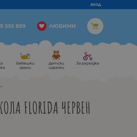
ВХОД
ЛЮБИМИ
9 555 899
ка
Бебешки
Детски
За разходка
ика
храни
играчки
н
КОЛА FLORIDA ЧЕРВЕН