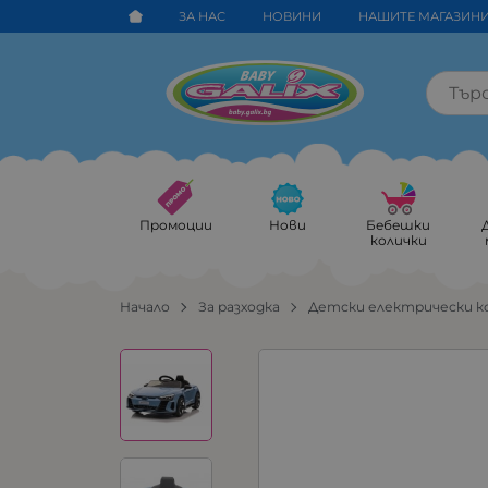
ЗА НАС
НОВИНИ
НАШИТЕ МАГАЗИН
Промоции
Нови
Бебешки
колички
Начало
За разходка
Детски електрически к