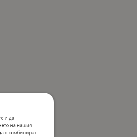
е и да
нето на нашия
 да я комбинират