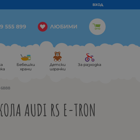
ВХОД
ЛЮБИМИ
9 555 899
ка
Бебешки
Детски
За разходка
ика
храни
играчки
 6888
КОЛА AUDI RS E-TRON