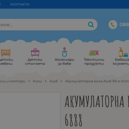
И
КОНТАКТИ
088
Детски
Детски
Аксесоари
Текстилни
Бебеш
мебели
столчета
за бебе
продукти
козмет
оли и мотори
Коли
Audi
Акумулаторна кола Audi RS e-tron
АКУМУЛАТОРНА 
6888