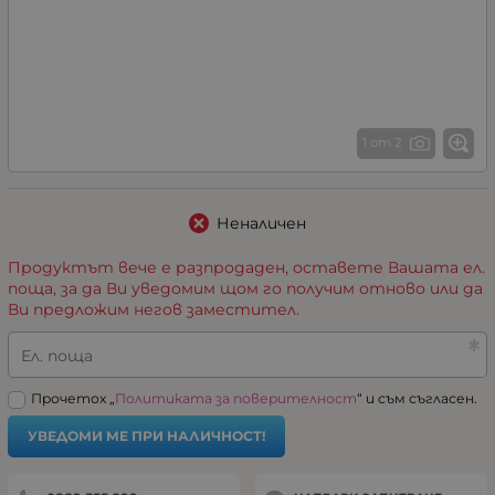
1 от 2
Неналичен
Продуктът вече е разпродаден, оставете Вашата ел.
поща, за да Ви уведомим щом го получим отново или да
Ви предложим негов заместител.
Ел. поща
Прочетох „
Политиката за поверителност
“ и съм съгласен.
УВЕДОМИ МЕ ПРИ НАЛИЧНОСТ!