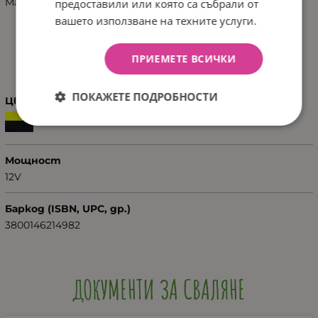
Максимална скорост: 3 – 5 km/h
предоставили или която са събрали от
вашето използване на техните услуги.
ХАРАКТЕРИСТИКИ
ПРИЕМЕТЕ ВСИЧКИ
ПОКАЖЕТЕ ПОДРОБНОСТИ
Цвят
Мощност
12V
Баркод (ISBN, UPC, др.)
3800146214982
ДОКУМЕНТИ ЗА СВАЛЯНЕ