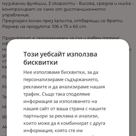
музикални функции, 3 скорости - висока, средна и ниска -
контролират се само от дистанционното
управление.
Предпазен колан през кръста, отварящи се врати.
Размер на продукта: 106 x 75 x 65 cm.
Продуктът е предназначен за сух и равен терен!
НЕ ИЗПОЛЗВАЙТЕ В КАЛНИ ТЕРЕНИ!
Никога не използвайте по пътните платна, в близост
Този уебсайт използва
до коли, на или близо до стръмни наклони или
бисквитки
стълбища, плувни басейни или други водни тела, в
кални терени или заблатени участъци!
Ние използваме бисквитки, за да
Размер: 106x75x65 см
персонализираме съдържанието,
рекламите и да анализираме нашия
Размер на опаковка: 113x64x38 см
трафик. Също така споделяме
Тегло кг: 15.00
информация за използването на
Максимално тегло кг: 35
нашия сайт от ваша страна с нашите
партньори за реклама и анализи,
Възраст: 3 години +
които може да я комбинират с друга
Акумулаторна батерия : 12V7Ah
информация, която сте им