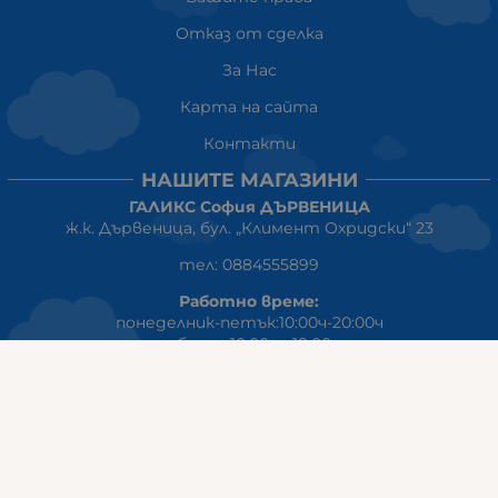
Отказ от сделка
За Нас
Карта на сайта
Контакти
НАШИТЕ МАГАЗИНИ
ГАЛИКС София ДЪРВЕНИЦА
ж.к. Дървеница, бул. „Климент Охридски“ 23
тел: 0884555899
Работно време:
понеделник-петък:10:00ч-20:00ч
събота: 10:00ч - 18:00ч
неделя: почивен ден
ГАЛИКС
гр.СТАРА ЗАГОРА ул. Индустриална 8