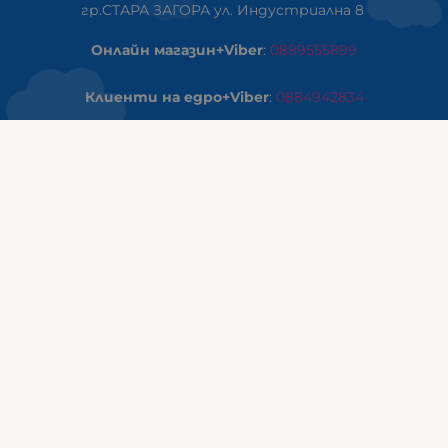
гр.СТАРА ЗАГОРА ул. Индустриална 8
Онлайн магазин+Viber
:
0889555899
Клиенти на едро+Viber
:
0884942834
Сервиз+Viber
:
0879603293
Работно време:
понеделник - петък: 09:00ч -19:30ч
събота: 09:30ч - 18:00ч
неделя - почивен ден
ГАЛИКС Варна
гр.ВАРНА ул. Александър Дякович 45 (под хотел Golden
Tulip)
тел:
0884810555
Работно време:
понеделник - петък: 10:00ч -19:00ч
събота: 10:00ч - 17:00ч