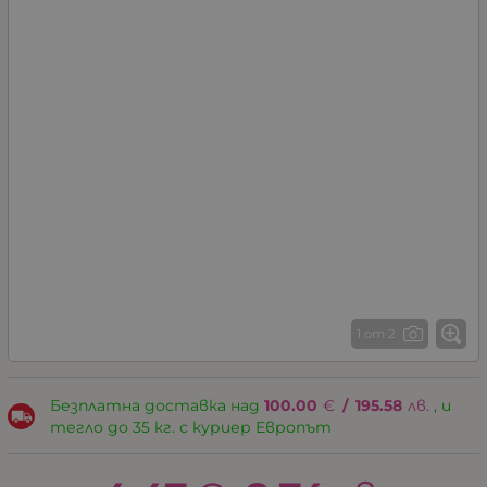
1 от 2
Безплатна доставка над
100.00
€
/
195.58
лв.
, и
тегло до 35 кг. с куриер Европът