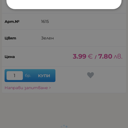
Цвят: Зелен
1615
Зелен
3.99
€
7.80
лв.
/
бр.
КУПИ
Направи запитване