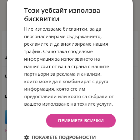
Този уебсайт използва
ИЗБЕРИ ВАРИАНТ
бисквитки
Ние използваме бисквитки, за да
персонализираме съдържанието,
Цвят: Син
рекламите и да анализираме нашия
трафик. Също така споделяме
1615
информация за използването на
нашия сайт от ваша страна с нашите
партньори за реклама и анализи,
Син
които може да я комбинират с друга
информация, която сте им
3.99
€
7.80
лв.
предоставили или която са събрали от
/
вашето използване на техните услуги.
бр.
КУПИ
ПРИЕМЕТЕ ВСИЧКИ
Направи запитване
ПОКАЖЕТЕ ПОДРОБНОСТИ