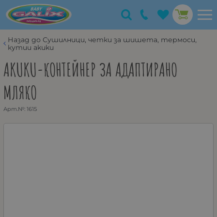
Назад до Сушилници, четки за шишета, термоси,
кутии akuku
AKUKU-КОНТЕЙНЕР ЗА АДАПТИРАНО
МЛЯКО
Арт.№:
1615