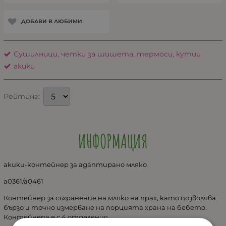
ДОБАВИ В ЛЮБИМИ
Сушилници, четки за шишета, термоси, кутии
akuku
Рейтинг:
ИНФОРМАЦИЯ
akuku-контейнер за адаптирано мляко
a0361/a0461
Контейнер за съхранение на мляко на прах, като позволява
бързо и точно измерване на порцията храна на бебето.
Контейнера е с 4 отделения .