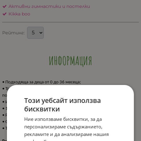
Активни гимнастики и постелки
Kikka boo
Рейтинг:
ИНФОРМАЦИЯ
• Подходящa за деца от 0 до 36 месеца;
• Три начина на използване - по гръб, по корем и в седнало
положение;
Този уебсайт използва
• Интерактивни играчки;
бисквитки
• 18 цветни топчета за игра и отделящи се арки;
• Развиване на двигателните умения - разтягане и ритане;
Ние използваме бисквитки, за да
• Осигурява мултисензорна игрална среда;
персонализираме съдържанието,
• Той е с функция за затваряне на всички 4 страни.
рекламите и да анализираме нашия