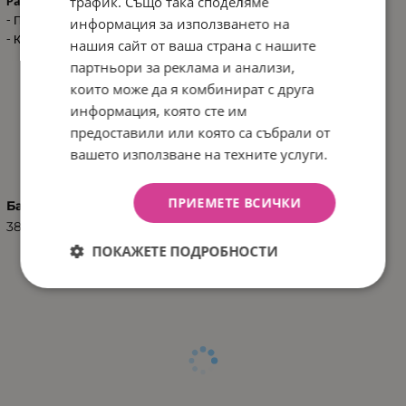
трафик. Също така споделяме
Размери:
- Продукт: 78x75x52 см / N.W. 1 кг
информация за използването на
- Кашон:
58.5x6.5x51 см / G.W: 1.1 кг / 1 pcs/ctn
нашия сайт от ваша страна с нашите
партньори за реклама и анализи,
които може да я комбинират с друга
информация, която сте им
предоставили или която са събрали от
ХАРАКТЕРИСТИКИ
вашето използване на техните услуги.
ПРИЕМЕТЕ ВСИЧКИ
Баркод (ISBN, UPC, др.)
3801201012352
ПОКАЖЕТЕ ПОДРОБНОСТИ