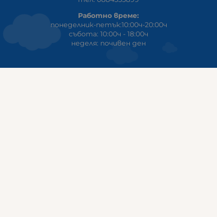
Работно време:
понеделник-петък:10:00ч-20:00ч
събота: 10:00ч - 18:00ч
неделя: почивен ден
ГАЛИКС
гр.СТАРА ЗАГОРА ул. Индустриална 8
Онлайн магазин+Viber
:
0889555899
Клиенти на едро+Viber
:
0884942834
Сервиз+Viber
:
0879603293
Работно време:
понеделник - петък: 09:00ч -19:30ч
събота: 09:30ч - 18:00ч
неделя - почивен ден