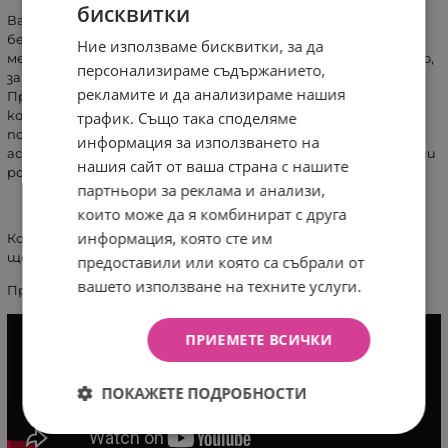
бисквитки
Важна задача на AGU е да направи процеса не само
безопасен, но и удобен. За тази цел аспиратор AGU има 12
Ние използваме бисквитки, за да
мелодии. С тях лесно ще разсеете вниманието на детето,
персонализираме съдържанието,
за да направите манипулацията бързо и ефикасно.
рекламите и да анализираме нашия
Прозрачният резервоар помага на родителите да
контролират ефективността на процедурата за
трафик. Също така споделяме
почистване на нослето от секретите. Назалният
информация за използването на
аспиратор AGU е отличен асистент на всички съвременни
нашия сайт от ваша страна с нашите
родители!
партньори за реклама и анализи,
които може да я комбинират с друга
информация, която сте им
Компактният, лек и удобен аспиратор с детски мелодии
ще стане ваш надежден помощник у дома и на път!
предоставили или която са събрали от
вашето използване на техните услуги.
Произведено в Швейцария
ПРИЕМЕТЕ ВСИЧКИ
ПОКАЖЕТЕ ПОДРОБНОСТИ