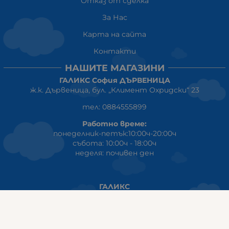
Отказ от сделка
За Нас
Карта на сайта
Контакти
НАШИТЕ МАГАЗИНИ
ГАЛИКС София ДЪРВЕНИЦА
ж.к. Дървеница, бул. „Климент Охридски“ 23
тел: 0884555899
Работно време:
понеделник-петък:10:00ч-20:00ч
събота: 10:00ч - 18:00ч
неделя: почивен ден
ГАЛИКС
гр.СТАРА ЗАГОРА ул. Индустриална 8
Онлайн магазин+Viber
:
0889555899