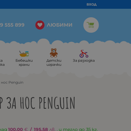
ВХОД
ЛЮБИМИ
9 555 899
ка
Бебешки
Детски
За разходка
ика
храни
играчки
 нос Penguin
Р ЗА НОС PENGUIN
над
100.00
€
/
195.58
лв.
, и тегло до 35 кг.