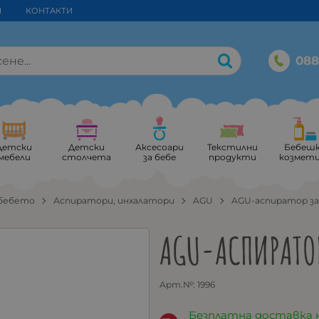
И
КОНТАКТИ
088
Детски
Детски
Аксесоари
Текстилни
Бебеш
мебели
столчета
за бебе
продукти
козмет
 бебето
Аспиратори, инхалатори
AGU
AGU-аспиратор за
AGU-АСПИРАТО
Арт.№:
1996
Безплатна доставка 