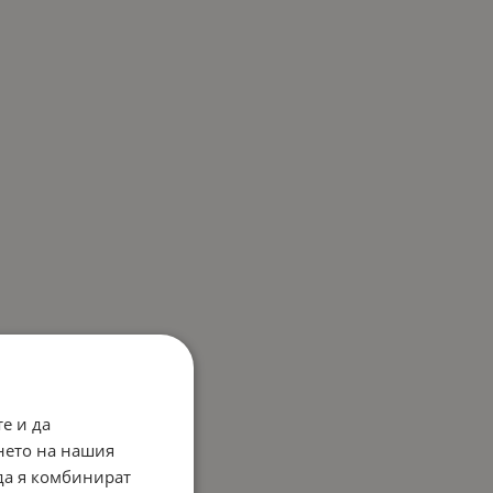
е и да
нето на нашия
 да я комбинират