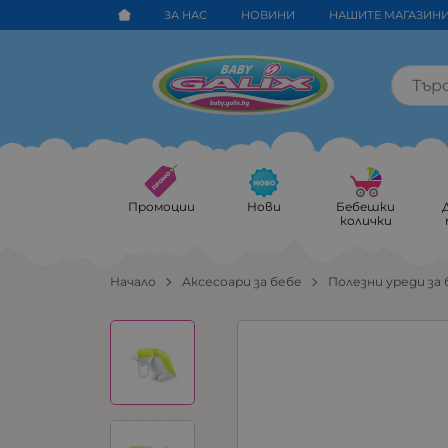
ЗА НАС
НОВИНИ
НАШИТЕ МАГАЗИН
Промоции
Нови
Бебешки
колички
Начало
Аксесоари за бебе
Полезни уреди за