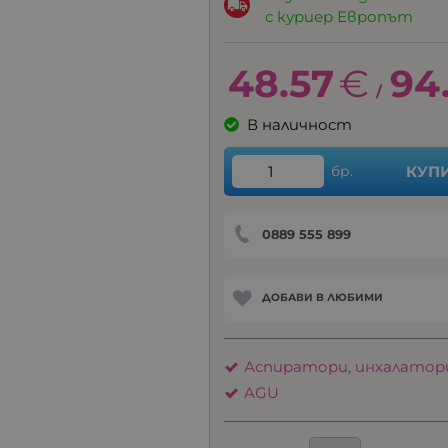
с куриер Европът
48.57
€
94
/
В наличност
бр.
КУП
0889 555 899
ДОБАВИ В ЛЮБИМИ
Аспиратори, инхалатор
AGU