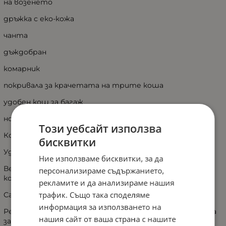
на возенето
дръжка с еко-кожа
чанта
дъждобран
комарник
покривала за крачетата на трите коша
удобен кош за багаж
нова клик-клик система за монтаж на кошовете
Този уебсайт използва
Кош за новородено 2бр
бисквитки
Удобен матрак
Ние използваме бисквитки, за да
Вентилационен отвор за проветрение на дъното на
персонализираме съдържанието,
коша
рекламите и да анализираме нашия
трафик. Също така споделяме
Сгъващ се сенник
информация за използването на
Регулируем наклон на матрачето на гръбчето в коша
нашия сайт от ваша страна с нашите
за новородено