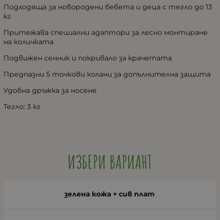
Подходяща за новородени бебета и деца с тегло до 13
кг
Притежава специални адаптори за лесно монтиране
на количката
Подвижен сенник и покривало за крачетата
Предпазни 5 точкови колани за допълнителна защита
Удобна дръжка за носене
Тегло: 3 кг
ИЗБЕРИ ВАРИАНТ
зелена кожа + сив плат