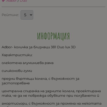
Adbor
/
Duo
Рейтинг:
ИНФОРМАЦИЯ
Adbor- количка за близнаци 3в1 Duo lux 3D
Характристики:
олекотена алуминиева рама
силиконови гуми
предни въртящи колела, с възможност за
застопоряване
централна спирачка на задните колела, проектирана
така, че да не поврежда обувките при ползването й
амортисьори, с възможност за промяна на мекотата