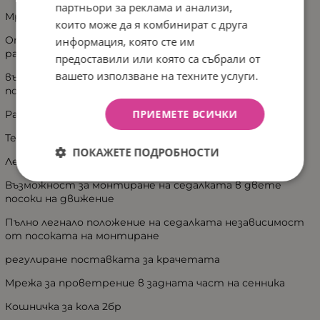
партньори за реклама и анализи,
Мрежа за проветрение в задната част на сенника
които може да я комбинират с друга
Опция люлка на зимния кош , след като се постави на
информация, която сте им
равна повърхност .
предоставили или която са събрали от
вашето използване на техните услуги.
възможност за монтиране на зимния кош в двете
посоки на движение
ПРИЕМЕТЕ ВСИЧКИ
Размер на коша: 77 х 36 х 20 см(ДхШхВ)
Тегло на коша 4кг
ПОКАЖЕТЕ ПОДРОБНОСТИ
Летен кош 2бр
Възможност за монтиране на седалката в двете
посоки на движение
Пълно легнало положение на седалката независимост
от посоката на монтиране
регулиране поставката за крачетата
Мрежа за проветрение в задната част на сенника
Кошничка за кола 2бр