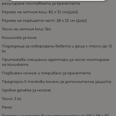
регулиране поставката за крачетата
Размер на летния кош: 82 х 32 см(ДхШ)
Размер на седящата част: 28 х 32 см (ДхШ)
Тегло на летния кош: 5кг
Кошничка за кола:
Подходяща за новородени бебета и деца с тегло до 13
кг
Притежава специални адаптори за лесно монтиране
на количката
Подвижен сенник и покривало за крачетата
Предпазни 5 точкови колани за допълнителна защита
Удобна дръжка за носене
Тегло: 3 кг
Рама:
Размери на рамата в сгънато положение: 100 х 58 х 30