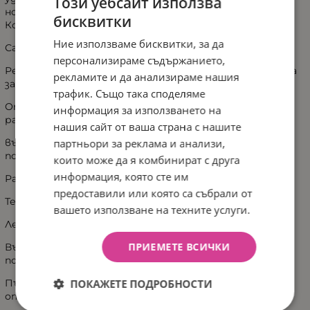
Този уебсайт използва
нова клик-клик система за монтаж на кошовете
бисквитки
Кош за новородено:
Ние използваме бисквитки, за да
Сгъващ се сенник
персонализираме съдържанието,
Регулируем наклон на матрачето на гръбчето в коша
рекламите и да анализираме нашия
за новородено
трафик. Също така споделяме
Опция люлка на зимния кош , след като се постави на
информация за използването на
равна повърхност .
нашия сайт от ваша страна с нашите
партньори за реклама и анализи,
възможност за монтиране на зимния кош в двете
посоки на движение
които може да я комбинират с друга
информация, която сте им
Размер на коша: 78 х 38 х 20 см(ДхШхВ)
предоставили или която са събрали от
Тегло на коша 4кг
вашето използване на техните услуги.
Летен кош:
ПРИЕМЕТЕ ВСИЧКИ
Възможност за монтиране на седалката в двете
посоки на движение
ПОКАЖЕТЕ ПОДРОБНОСТИ
Пълно легнало положение на седалката независимост
от посоката на монтиране